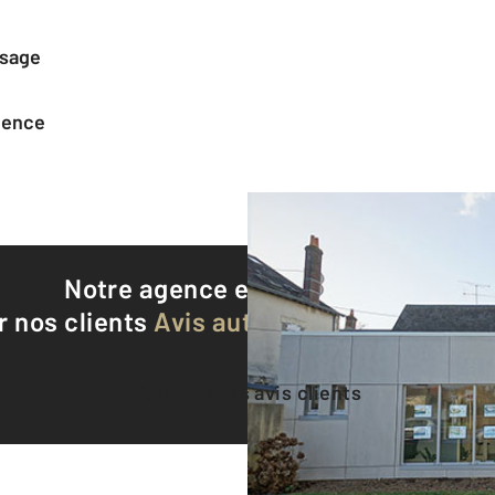
ssage
agence
Notre agence est notée
9,3/10
r nos clients
Avis authentifiés par Qualite
Voir tous les avis clients