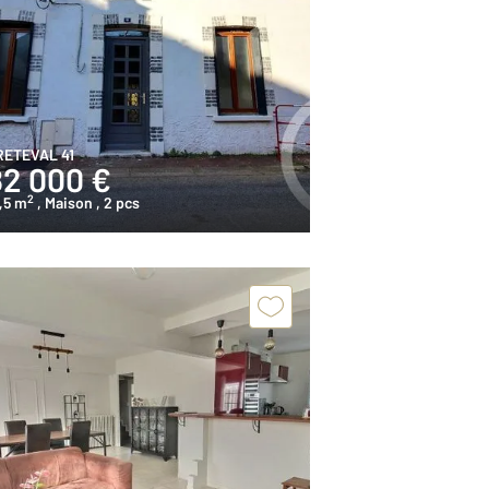
RETEVAL 41
82 000 €
2
,5 m
, Maison
, 2 pcs