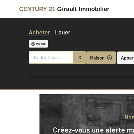
CENTURY 21
Girault Immobilier
Acheter
Louer
Maison
€
Maison
Appar
No
Créez-vous une alerte mail pour être averti quand une annonce est en ligne et consultez la