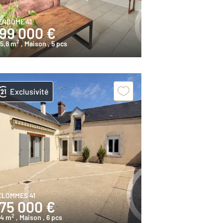
ENDOME 41
199 000 €
2
5,8 m
, Maison
, 5 pcs
Exclusivité
ELOMMES 41
175 000 €
2
24 m
, Maison
, 6 pcs