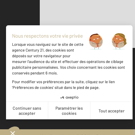
Parlons de vous, parlons biens
500 m
©
Mappy
Votre agence est notée
Achat
Vente
9,3
/
10