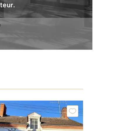
teur.
e