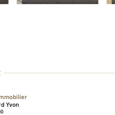
E
Immobilier
rd Yvon
00