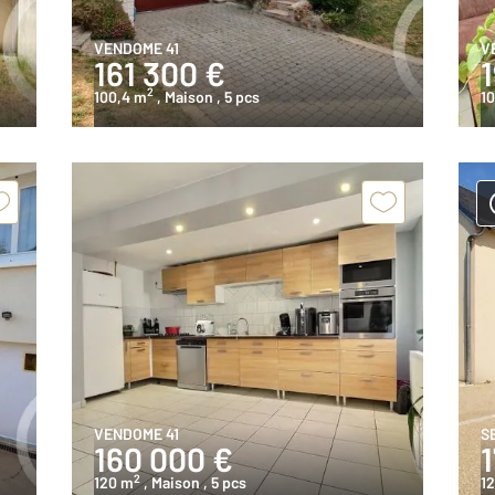
VENDOME 41
V
161 300 €
2
100,4 m
, Maison
, 5 pcs
10
VENDOME 41
S
160 000 €
2
120 m
, Maison
, 5 pcs
1