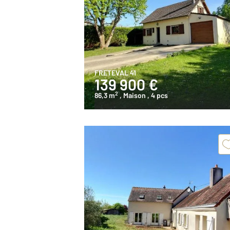
FRETEVAL 41
139 900 €
2
86,3 m
, Maison
, 4 pcs