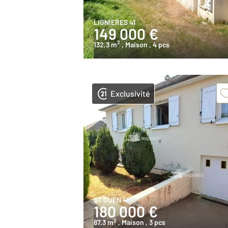
LIGNIERES 41
149 000 €
2
132,3 m
, Maison
, 4 pcs
Exclusivité
ST OUEN 41
180 000 €
2
87,3 m
, Maison
, 3 pcs