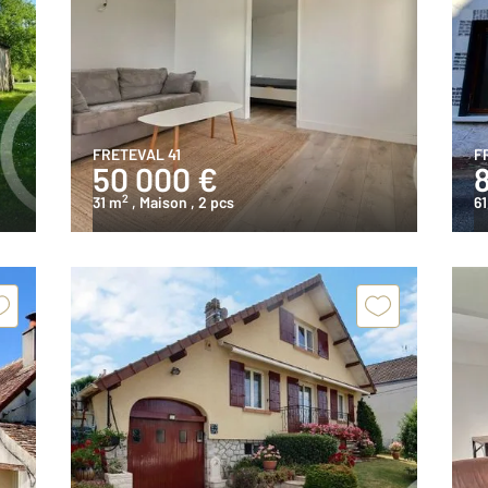
FRETEVAL 41
F
50 000 €
2
31 m
, Maison
, 2 pcs
61