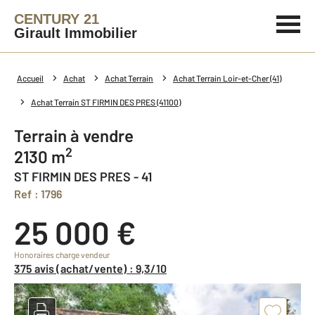
CENTURY 21
Girault Immobilier
Accueil
Achat
Achat Terrain
Achat Terrain Loir-et-Cher (41)
Achat Terrain ST FIRMIN DES PRES (41100)
Terrain à vendre
2
2130 m
ST FIRMIN DES PRES - 41
Ref : 1796
25 000 €
Honoraires charge vendeur
375 avis (achat/vente) : 9,3/10