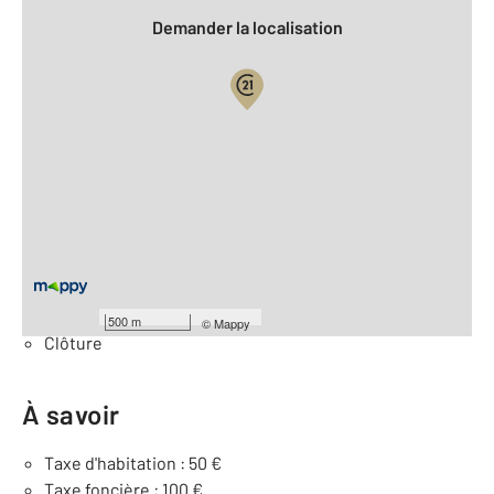
Demander la localisation
Vue globale
2
Surface totale : 2130 m
Équipements
Général
Cheminée
500 m
©
Mappy
Clôture
À savoir
Taxe d'habitation : 50 €
Taxe foncière : 100 €