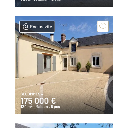
Exclusivité
SELOMMES 41
175 000 €
2
124 m
, Maison
, 6 pcs