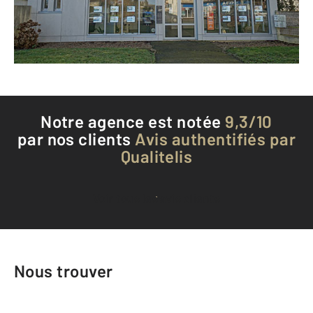
Envoyer un message
Téléphoner à l'agence
Notre agence est notée
9,3/10
par nos clients
Avis authentifiés par
Qualitelis
Voir tous les avis clients
Nous trouver