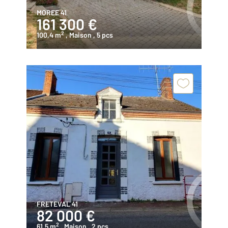
MOREE 41
161 300 €
2
100,4 m
, Maison
, 5 pcs
FRETEVAL 41
82 000 €
2
61,5 m
, Maison
, 2 pcs