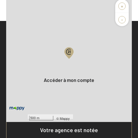
+
-
Parlons de vous, parlons biens
Votre compte :
Accéder à mon compte
500 m
©
Mappy
Votre agence est notée