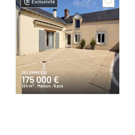
Exclusivité
SELOMMES 41
175 000 €
2
124 m
, Maison
, 6 pcs