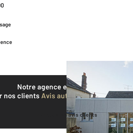
00
ssage
agence
Notre agence est notée
9,3/10
r nos clients
Avis authentifiés par Qualite
Voir tous les avis clients