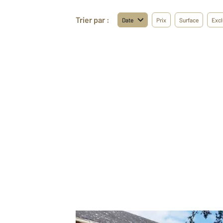
Trier par :
Date
Prix
Surface
Excl