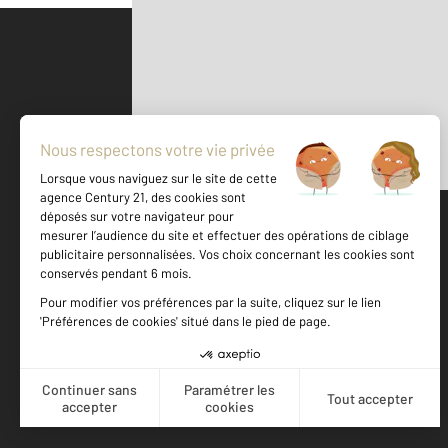
Parlons de vous, parlons biens
500 m
©
Mappy
Votre agence est notée
Achat
Vente
9,3
/
10