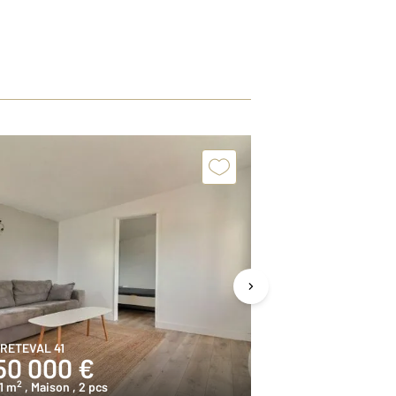
RETEVAL 41
FRETEVAL 41
50 000 €
82 000 
2
2
1 m
, Maison
, 2 pcs
61,5 m
, Maison