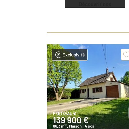
Découvrir nos
offres
Exclusivité
FRETEVAL 41
139 900 €
2
86,3 m
, Maison
, 4 pcs