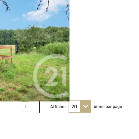
1
Afficher
biens par page