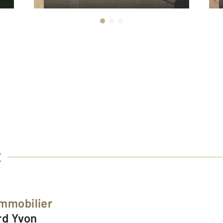
E
Immobilier
rd Yvon