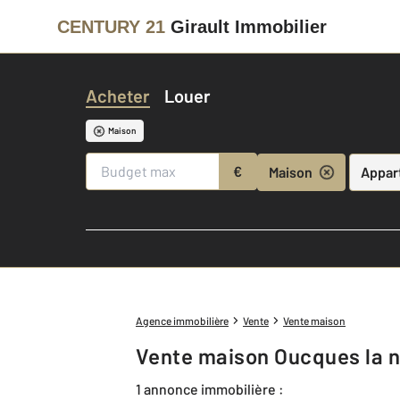
CENTURY 21
Girault Immobilier
Acheter
Louer
Maison
€
Maison
Appar
Agence immobilière
Vente
Vente maison
Vente maison Oucques la n
1 annonce immobilière :