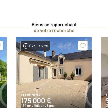
Biens se rapprochant
de votre recherche
Exclusivité
SELOMMES 41
F
175 000 €
2
124 m
, Maison
, 6 pcs
3